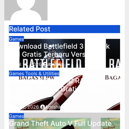
Related Post
Games
Download Battlefield 3 Repack
Full Gratis Terbaru Version
Jul 16, 2026
Amisha
Games
Tools & Utilities
Download Chris-PC RAM Booster
v7.26.0706 Full Gratis Terbaru
Version
Jul 7, 2026
Amisha
Games
Grand Theft Auto V Full Update