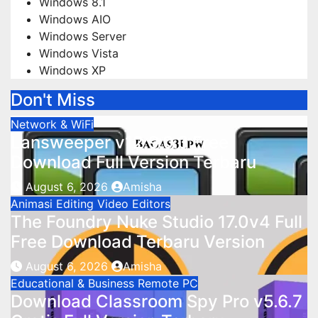
Windows 8.1
Windows AIO
Windows Server
Windows Vista
Windows XP
Don't Miss
Network & WiFi
Lansweeper v12.9.0.3 Free
Download Full Version Terbaru
August 6, 2026
Amisha
Animasi
Editing
Video Editors
The Foundry Nuke Studio 17.0v4 Full
Free Download Terbaru Version
August 6, 2026
Amisha
Educational & Business
Remote PC
Download Classroom Spy Pro v5.6.7