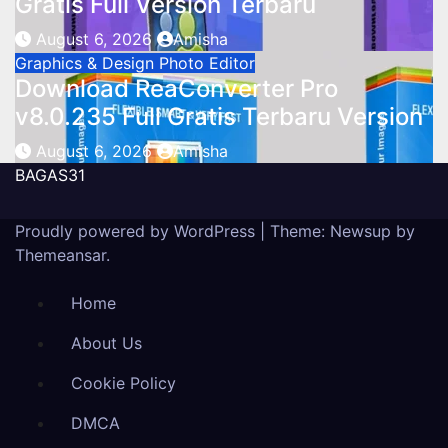
Gratis Full Version Terbaru
August 6, 2026
Amisha
Graphics & Design
Photo Editor
Download ReaConverter Pro
v8.0.235 Full Gratis Terbaru Version
August 6, 2026
Amisha
BAGAS31
Proudly powered by WordPress
|
Theme: Newsup by
Themeansar
.
Home
About Us
Cookie Policy
DMCA