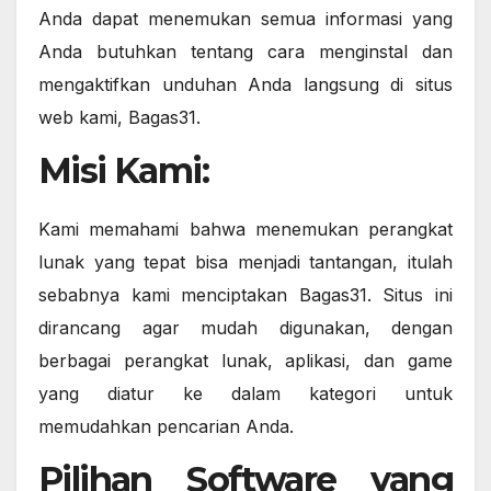
Anda dapat menemukan semua informasi yang
Anda butuhkan tentang cara menginstal dan
mengaktifkan unduhan Anda langsung di situs
web kami, Bagas31.
Misi Kami:
Kami memahami bahwa menemukan perangkat
lunak yang tepat bisa menjadi tantangan, itulah
sebabnya kami menciptakan Bagas31. Situs ini
dirancang agar mudah digunakan, dengan
berbagai perangkat lunak, aplikasi, dan game
yang diatur ke dalam kategori untuk
memudahkan pencarian Anda.
Pilihan Software yang