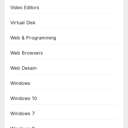
Video Editors
Virtual Disk
Web & Programming
Web Browsers
Web Desain
Windows
Windows 10
Windows 7