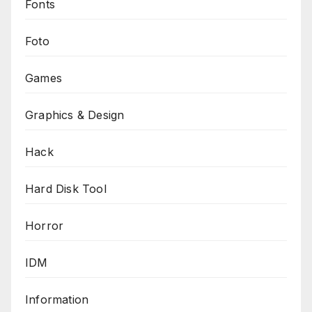
Fonts
Foto
Games
Graphics & Design
Hack
Hard Disk Tool
Horror
IDM
Information