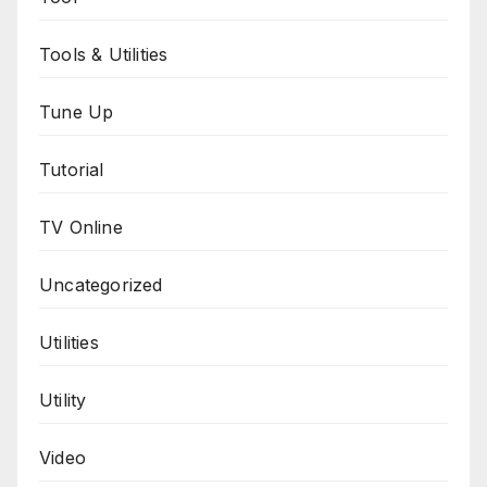
Tools & Utilities
Tune Up
Tutorial
TV Online
Uncategorized
Utilities
Utility
Video