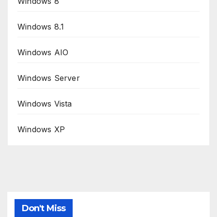
Windows 8
Windows 8.1
Windows AIO
Windows Server
Windows Vista
Windows XP
Don't Miss