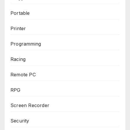
Portable
Printer
Programming
Racing
Remote PC
RPG
Screen Recorder
Security