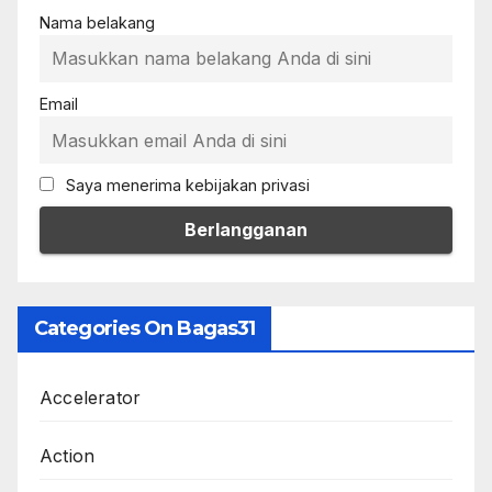
Nama belakang
Email
Saya menerima kebijakan privasi
Categories On Bagas31
Accelerator
Action