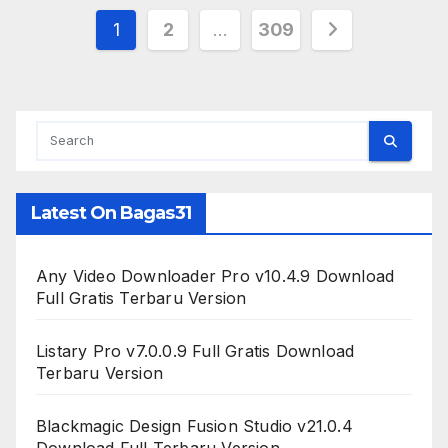
Posts
1
2
…
309
pagination
Latest On Bagas31
Any Video Downloader Pro v10.4.9 Download
Full Gratis Terbaru Version
Listary Pro v7.0.0.9 Full Gratis Download
Terbaru Version
Blackmagic Design Fusion Studio v21.0.4