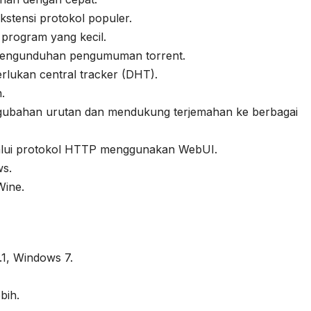
tensi protokol populer.
program yang kecil.
engunduhan pengumuman torrent.
erlukan central tracker (DHT).
.
ubahan urutan dan mendukung terjemahan ke berbagai
elalui protokol HTTP menggunakan WebUI.
ws.
Wine.
1, Windows 7.
bih.