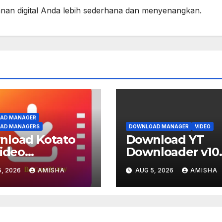
lanan digital Anda lebih sederhana dan menyenangkan.
AD MANAGER
AD MANAGERS
DOWNLOAD MANAGER
VIDEO
nload Kotato
Download YT
Video
Downloader v10.
nloader Pro
Full Gratis Terba
, 2026
AMISHA
AUG 5, 2026
AMISHA
5.1 Full Terbaru
Version
ion