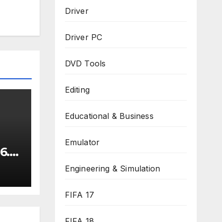
Driver
Driver PC
DVD Tools
Editing
Educational & Business
Emulator
6.11
ru
Engineering & Simulation
FIFA 17
FIFA 18