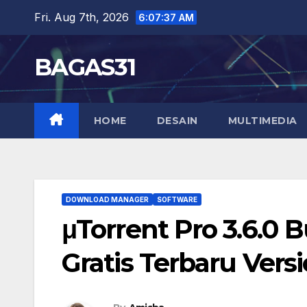
Skip
Fri. Aug 7th, 2026
6:07:38 AM
to
content
BAGAS31
HOME
DESAIN
MULTIMEDIA
DOWNLOAD MANAGER
SOFTWARE
μTorrent Pro​ 3.6.0
Gratis Terbaru Vers