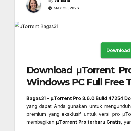
By
Amisha
MAY 23, 2026
Download μTorrent Pro
Windows PC Full Free Te
Bagas31 – μTorrent Pro 3.6.0 Build 47254 
yang dapat Anda gunakan untuk mengunduh file
premium yang eksklusif untuk versi pro μT
membagikan
μTorrent
Pro terbaru Gratis
, ya