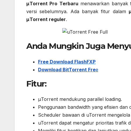
μTorrent Pro Terbaru
menawarkan banyak fi
versi sebelumnya. Ada banyak fitur dalam
μTorrent reguler
.
Anda Mungkin Juga Menyu
Free Download FlashFXP
Download BitTorrent Fre
e
Fitur:
μTorrent mendukung parallel loading.
Penggunaan bandwidth yang efisien dan d
Scheduler bawaan di uTorrent mengelola 
uTorrent dapat mengatur prioritas trafik
Memiliki fitur hentikan dan lanjutkan un