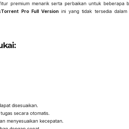
tur premium menarik serta perbaikan untuk beberapa b
μTorrent Pro Full Version
ini yang tidak tersedia dalam
kai:
apat disesuaikan.
tugas secara otomatis.
 dan menyesuaikan kecepatan.
duhan dengan cepat.