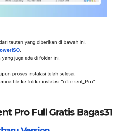
​ dari tautan yang diberikan di bawah ini.
owerISO
.
ang juga ada di folder ini.
n proses instalasi telah selesai.
emua file ke folder instalasi “uTorrent_Pro”.
t Pro​ Full Gratis Bagas31
rbaru Version