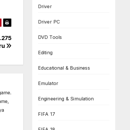
Driver
Driver PC
DVD Tools
9.275
aru
Editing
Educational & Business
Emulator
game.
Engineering & Simulation
ame,
ya
FIFA 17
FIFA 18