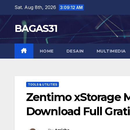
Skip
Sat. Aug 8th, 2026
3:09:13 AM
to
content
BAGAS31
HOME
DESAIN
MULTIMEDIA
TOOLS & UTILITIES
Zentimo xStorage M
Download Full Grati