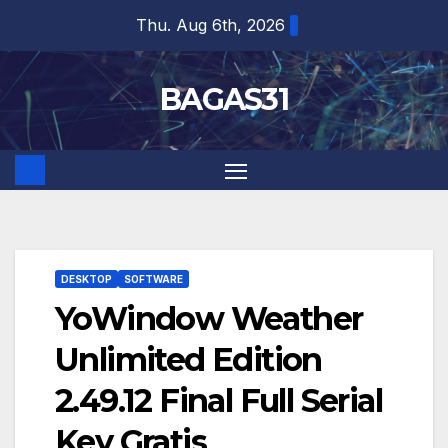
Skip
Thu. Aug 6th, 2026
to
content
BAGAS31
DESKTOP
SOFTWARE
YoWindow Weather
Unlimited Edition
2.49.12 Final Full Serial
Key Gratis