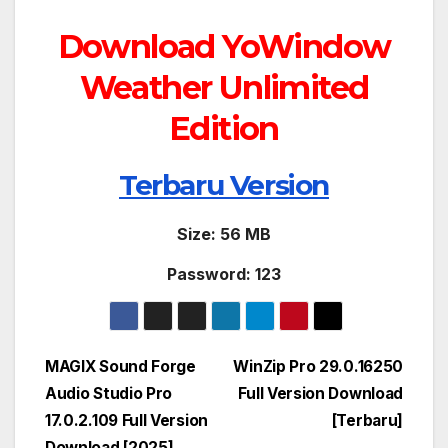
Download YoWindow
Weather Unlimited
Edition
Terbaru Version
Size: 56 MB
Password: 123
Post
MAGIX Sound Forge
WinZip Pro 29.0.16250
Audio Studio Pro
Full Version Download
navigation
17.0.2.109 Full Version
[Terbaru]
Download [2025]