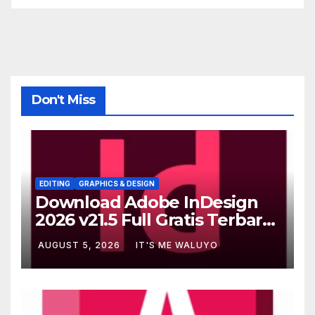
Don't Miss
EDITING
GRAPHICS & DESIGN
Download Adobe InDesign
2026 v21.5 Full Gratis Terbaru
Version
AUGUST 5, 2026
IT'S ME WALUYO