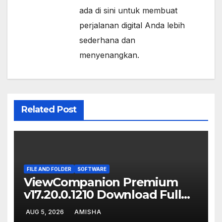
ada di sini untuk membuat
perjalanan digital Anda lebih
sederhana dan
menyenangkan.
Related Post
FILE AND FOLDER
SOFTWARE
ViewCompanion Premium
v17.20.0.1210 Download Full
Terbaru Version
AUG 5, 2026
AMISHA