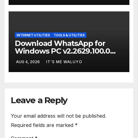
INTERNET UTILITIES
TOOLS & UTILITIES
Download WhatsApp for
Windows PC v2.2629.100.0
Full Terbaru Version
AUG 4, 2026
IT'S ME WALUYO
Leave a Reply
Your email address will not be published.
Required fields are marked
*