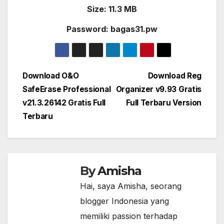
Size: 11.3 MB
Password: bagas31.pw
Post
Download O&O
Download Reg
SafeErase Professional
Organizer v9.93 Gratis
navigation
v21.3.26142 Gratis Full
Full Terbaru Version
Terbaru
By
Amisha
Hai, saya Amisha, seorang
blogger Indonesia yang
memiliki passion terhadap