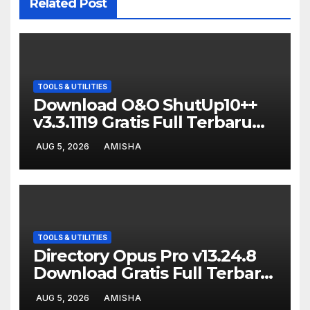
Related Post
TOOLS & UTILITIES
Download O&O ShutUp10++
v3.3.1119 Gratis Full Terbaru
Version
AUG 5, 2026
AMISHA
TOOLS & UTILITIES
Directory Opus Pro v13.24.8
Download Gratis Full Terbaru
Version
AUG 5, 2026
AMISHA