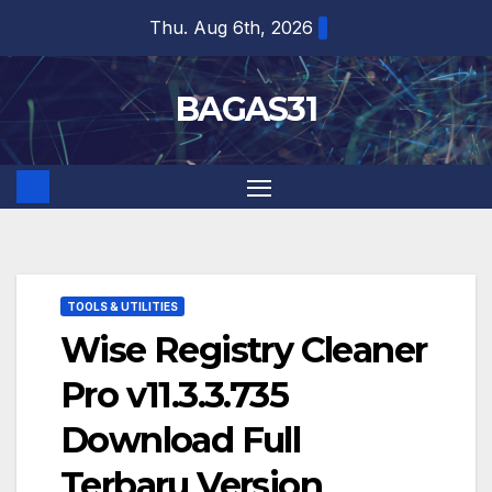
Skip
Thu. Aug 6th, 2026
to
content
BAGAS31
TOOLS & UTILITIES
Wise Registry Cleaner
Pro v11.3.3.735
Download Full
Terbaru Version