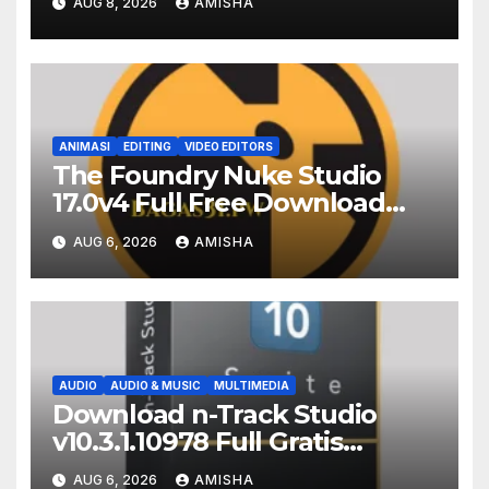
AUG 8, 2026
AMISHA
ANIMASI
EDITING
VIDEO EDITORS
The Foundry Nuke Studio
17.0v4 Full Free Download
Terbaru Version
AUG 6, 2026
AMISHA
AUDIO
AUDIO & MUSIC
MULTIMEDIA
Download n-Track Studio
v10.3.1.10978 Full Gratis
Terbaru Version
AUG 6, 2026
AMISHA