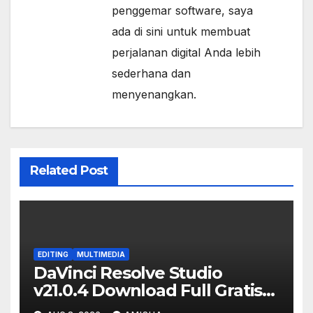
penggemar software, saya
ada di sini untuk membuat
perjalanan digital Anda lebih
sederhana dan
menyenangkan.
Related Post
EDITING
MULTIMEDIA
DaVinci Resolve Studio
v21.0.4 Download Full Gratis
Terbaru Version