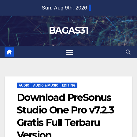
Skip
Sun. Aug 9th, 2026
to
content
BAGAS31
AUDIO
AUDIO & MUSIC
EDITING
Download PreSonus
Studio One Pro v7.2.3
Gratis Full Terbaru
Version