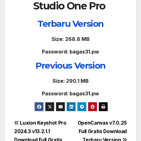
Studio One Pro
Terbaru Version
Size: 268.6 MB
Password: bagas31.pw
Previous Version
Size: 290.1 MB
Password: bagas31.pw
Post
Luxion Keyshot Pro
OpenCanvas v7.0.25
2024.3 v13.2.1.1
Full Gratis Download
navigation
Download Full Gratis
Terbaru Version