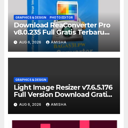
GRAPHICS & DESIGN
PHOTO EDITOR
Download ReaConverter Pro
v8.0.235 Full Gratis Terbaru
Version
AUG 6, 2026
AMISHA
GRAPHICS & DESIGN
Light Image Resizer v7.6.5.176
Full Version Download Gratis
Terbaru
AUG 6, 2026
AMISHA