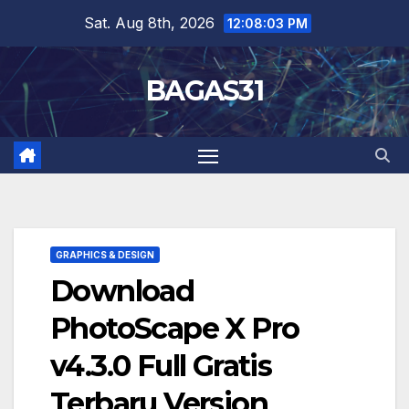
Skip
Sat. Aug 8th, 2026
12:08:04 PM
to
content
BAGAS31
GRAPHICS & DESIGN
Download
PhotoScape X Pro
v4.3.0 Full Gratis
Terbaru Version