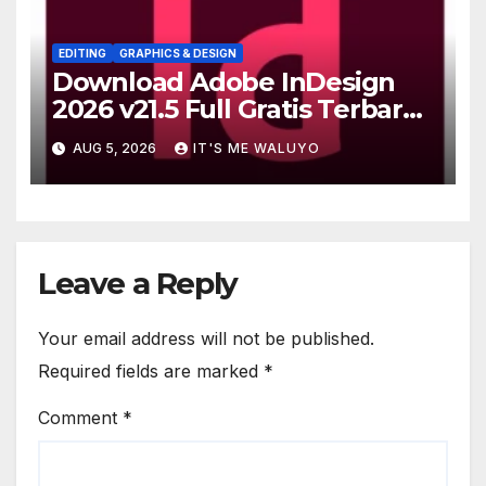
EDITING
GRAPHICS & DESIGN
Download Adobe InDesign
2026 v21.5 Full Gratis Terbaru
Version
AUG 5, 2026
IT'S ME WALUYO
Leave a Reply
Your email address will not be published.
Required fields are marked
*
Comment
*