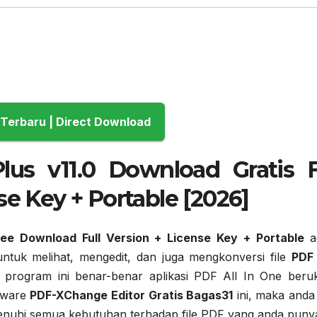
Download Terbaru | Direct Download
us v11.0 Download Gratis F
se Key + Portable [2026]
ree Download Full Version + License Key + Portable
a
ntuk melihat, mengedit, dan juga mengkonversi file
PDF
rogram ini benar-benar aplikasi PDF All In One beru
tware
PDF-XChange Editor Gratis Bagas31
ini, maka anda
enuhi semua kebutuhan terhadap file PDF yang anda puny