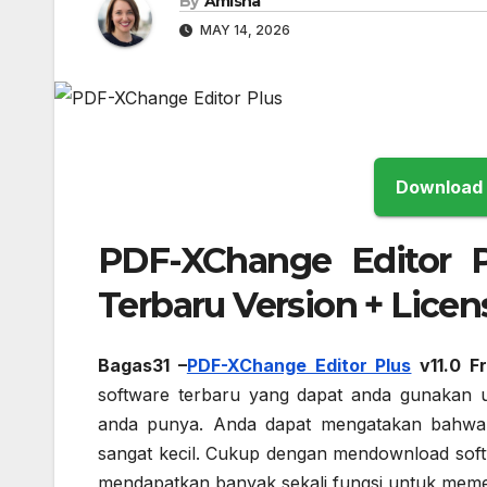
By
Amisha
MAY 14, 2026
PDF-XChange Editor Pl
Terbaru Version + Licen
Bagas31 –
PDF-XChange Editor Plus
v11.0 F
software terbaru yang dapat anda gunakan u
anda punya. Anda dapat mengatakan bahwa p
sangat kecil. Cukup dengan mendownload sof
mendapatkan banyak sekali fungsi untuk mem