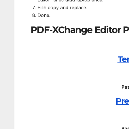
Pilih copy and replace.
Done.
PDF-XChange Editor Pl
Te
Pa
Pre
Pa