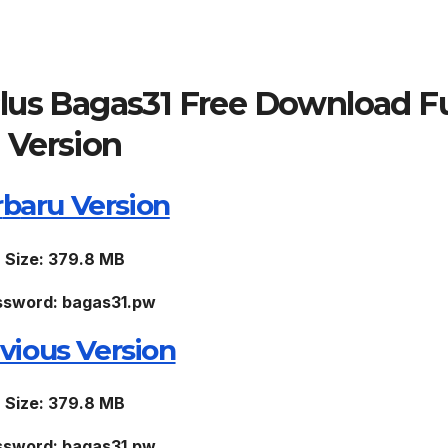
us Bagas31 Free Download Fu
Version
r
b
aru Version
Size: 379.8 MB
ssword: bagas31.pw
vious Version
Size: 379.8 MB
ssword: bagas31.pw