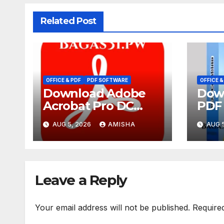
Related Post
OFFICE & PDF
PDF SOFTWARE
OFFICE &
Download Adobe
Down
Acrobat Pro DC
PDF
v2026.001.21779 Full
v4.2.
AUG 5, 2026
AMISHA
AUG 5
Terbaru Version
Terb
Leave a Reply
Your email address will not be published.
Require