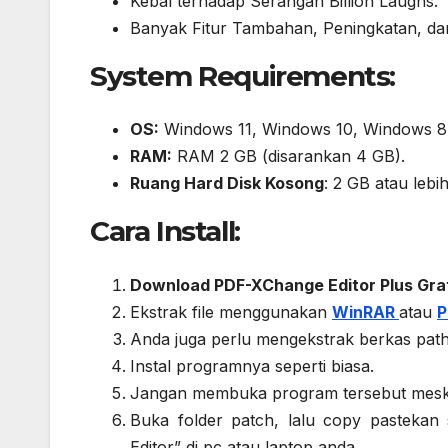
Kebal terhadap Serangan Billion Laughs.
Banyak Fitur Tambahan, Peningkatan, da
System Requirements:
OS:
Windows 11, Windows 10, Windows 8.
RAM:
RAM 2 GB (disarankan 4 GB).
Ruang Hard Disk Kosong
: 2 GB atau lebih
Cara Install:
Download PDF-XChange Editor Plus Gra
Ekstrak file menggunakan
WinRAR
atau
P
Anda juga perlu mengekstrak berkas path y
Instal programnya seperti biasa.
Jangan membuka program tersebut meskipu
Buka folder patch, lalu copy pastekan
Editor” di pc atau laptop anda.