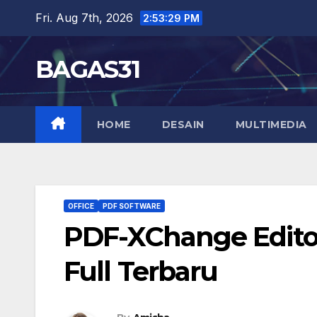
Skip
Fri. Aug 7th, 2026
2:53:30 PM
to
content
BAGAS31
HOME
DESAIN
MULTIMEDIA
OFFICE
PDF SOFTWARE
PDF-XChange Editor
Full Terbaru