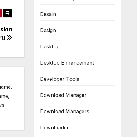
Desain
rsion
Design
ru
Desktop
Desktop Enhancement
Developer Tools
game.
Download Manager
ame,
ya
Download Managers
Downloader