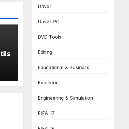
Driver
Driver PC
DVD Tools
Editing
ils
191
Educational & Business
Emulator
Engineering & Simulation
FIFA 17
FIFA 18