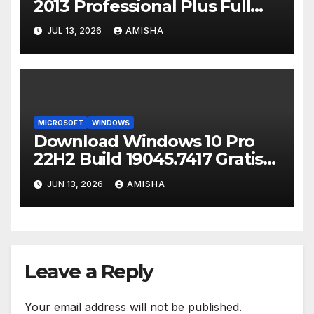
2013 Professional Plus Full
Version Gratis (32/64 Bit)
JUL 13, 2026
AMISHA
MICROSOFT
WINDOWS
Download Windows 10 Pro
22H2 Build 19045.7417 Gratis
Full Terbaru
JUN 13, 2026
AMISHA
Leave a Reply
Your email address will not be published.