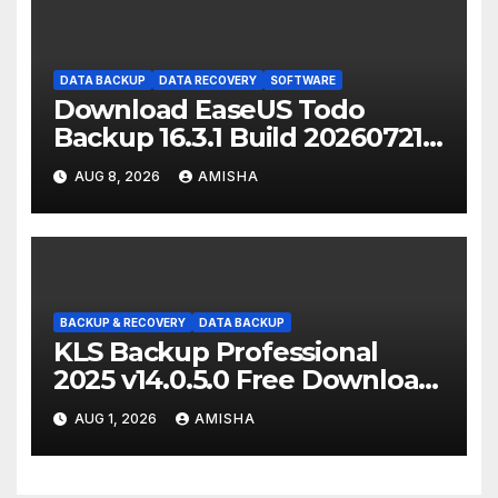
DATA BACKUP
DATA RECOVERY
SOFTWARE
Download EaseUS Todo
Backup 16.3.1 Build 20260721
Full Gratis Terbaru Version
AUG 8, 2026
AMISHA
BACKUP & RECOVERY
DATA BACKUP
KLS Backup Professional
2025 v14.0.5.0 Free Download
Full Terbaru
AUG 1, 2026
AMISHA