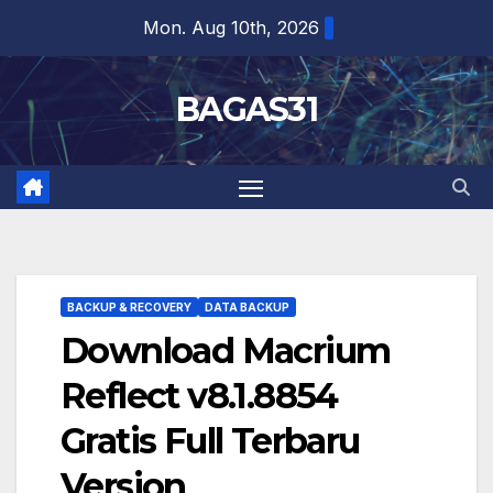
Skip
Mon. Aug 10th, 2026
to
content
BAGAS31
BACKUP & RECOVERY
DATA BACKUP
Download Macrium
Reflect v8.1.8854
Gratis Full Terbaru
Version