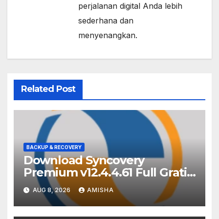
perjalanan digital Anda lebih
sederhana dan
menyenangkan.
Related Post
BACKUP & RECOVERY
Download Syncovery
Premium v12.4.4.61 Full Gratis
Terbaru Version
AUG 8, 2026
AMISHA