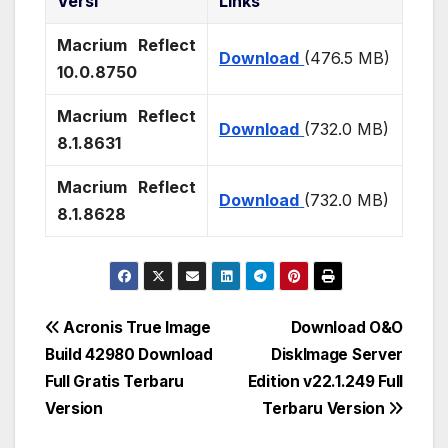
Versi
Links
Macrium Reflect
Download
(476.5 MB)
10.0.8750
Macrium Reflect
Download
(732.0 MB)
8.1.8631
Macrium Reflect
Download
(732.0 MB)
8.1.8628
Post
Acronis True Image
Download O&O
Build 42980 Download
DiskImage Server
navigation
Full Gratis Terbaru
Edition v22.1.249 Full
Version
Terbaru Version