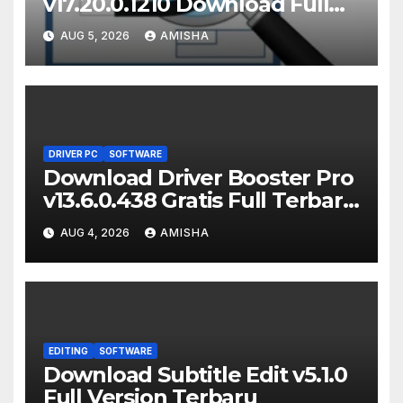
v17.20.0.1210 Download Full
Terbaru Version
AUG 5, 2026
AMISHA
DRIVER PC
SOFTWARE
Download Driver Booster Pro
v13.6.0.438 Gratis Full Terbaru
Version
AUG 4, 2026
AMISHA
EDITING
SOFTWARE
Download Subtitle Edit v5.1.0
Full Version Terbaru