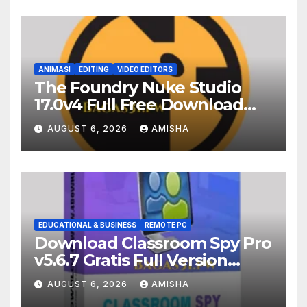
ANIMASI
EDITING
VIDEO EDITORS
The Foundry Nuke Studio
17.0v4 Full Free Download
Terbaru Version
AUGUST 6, 2026
AMISHA
EDUCATIONAL & BUSINESS
REMOTE PC
Download Classroom Spy Pro
v5.6.7 Gratis Full Version
Terbaru
AUGUST 6, 2026
AMISHA