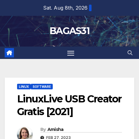
Skip
Sat. Aug 8th, 2026
to
content
BAGAS31
LINUX
SOFTWARE
LinuxLive USB Creator
Gratis [2021]
By
Amisha
FEB 27, 2023