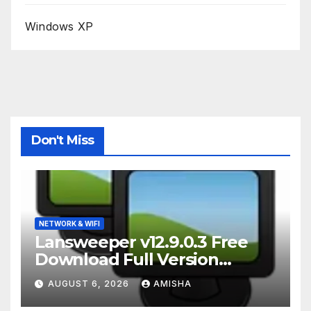
Windows XP
Don't Miss
NETWORK & WIFI
Lansweeper v12.9.0.3 Free
Download Full Version
Terbaru
AUGUST 6, 2026
AMISHA