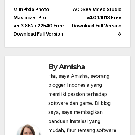
Post
InPixio Photo
ACDSee Video Studio
Maximizer Pro
v4.0.1.1013 Free
navigation
v5.3.8627.22540 Free
Download Full Version
Download Full Version
By
Amisha
Hai, saya Amisha, seorang
blogger Indonesia yang
memiliki passion terhadap
software dan game. Di blog
saya, saya membagikan
panduan instalasi yang
mudah, fitur tentang software