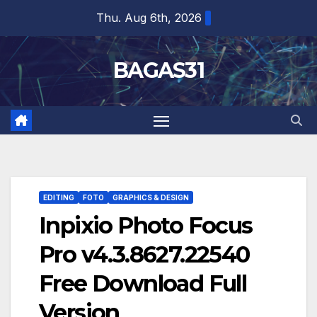
Skip
Thu. Aug 6th, 2026
to
content
BAGAS31
EDITING
FOTO
GRAPHICS & DESIGN
Inpixio Photo Focus
Pro v4.3.8627.22540
Free Download Full
Version