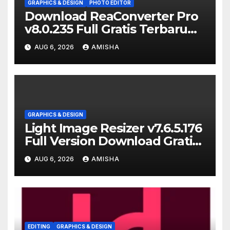
GRAPHICS & DESIGN
PHOTO EDITOR
Download ReaConverter Pro
v8.0.235 Full Gratis Terbaru
Version
AUG 6, 2026
AMISHA
GRAPHICS & DESIGN
Light Image Resizer v7.6.5.176
Full Version Download Gratis
Terbaru
AUG 6, 2026
AMISHA
EDITING
GRAPHICS & DESIGN