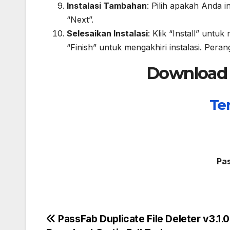
Instalasi Tambahan
: Pilih apakah Anda 
“Next”.
Selesaikan Instalasi
: Klik “Install” untu
“Finish” untuk mengakhiri instalasi. Pera
Download G
Te
Pa
Post
PassFab Duplicate File Deleter v3.1.0