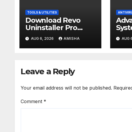
TOOLS & UTILITIES
ANTIVIR
Download Revo
Adv
Uninstaller Pro
Sys
v5.5.2 Full Gratis
Ulti
AUG 6, 2026
AMISHA
AUG 6
Terbaru Version
Down
Terb
Leave a Reply
Your email address will not be published.
Require
Comment
*