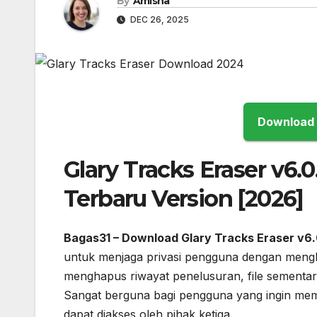
By
Amisha
DEC 26, 2025
Glary Tracks Eraser v6.
Terbaru Version [2026]
Bagas31 – Download Glary Tracks Eraser v6.0
untuk menjaga privasi pengguna dengan mengha
menghapus riwayat penelusuran, file sementara,
Sangat berguna bagi pengguna yang ingin mema
dapat diakses oleh pihak ketiga.