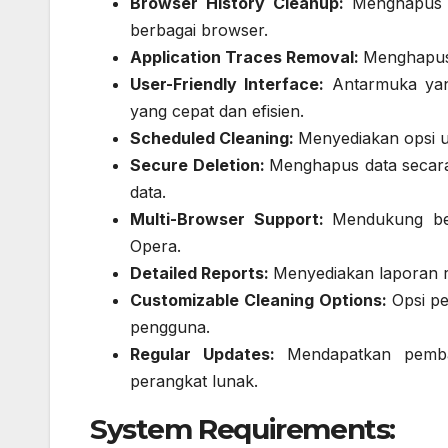
Browser History Cleanup:
Menghapus r
berbagai browser.
Application Traces Removal:
Menghapus d
User-Friendly Interface:
Antarmuka yan
yang cepat dan efisien.
Scheduled Cleaning:
Menyediakan opsi u
Secure Deletion:
Menghapus data secara 
data.
Multi-Browser Support:
Mendukung ber
Opera.
Detailed Reports:
Menyediakan laporan rin
Customizable Cleaning Options:
Opsi p
pengguna.
Regular Updates:
Mendapatkan pembar
perangkat lunak.
System Requirements: