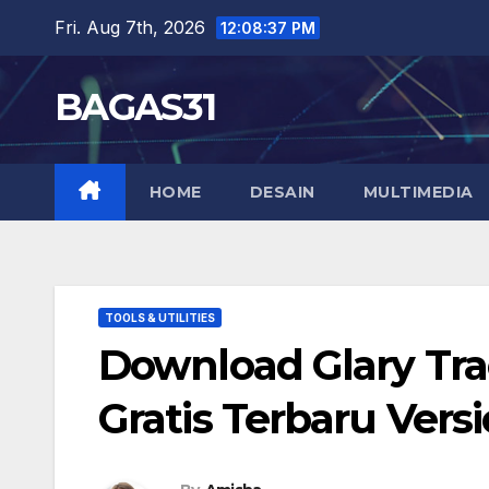
Skip
Fri. Aug 7th, 2026
12:08:37 PM
to
content
BAGAS31
HOME
DESAIN
MULTIMEDIA
TOOLS & UTILITIES
Download Glary Track
Gratis Terbaru Vers