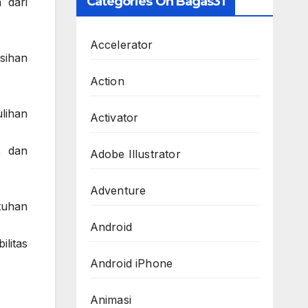
Categories On Bagas31
 dari
Accelerator
sihan
Action
lihan
Activator
, dan
Adobe Illustrator
Adventure
tuhan
Android
litas
Android iPhone
Animasi