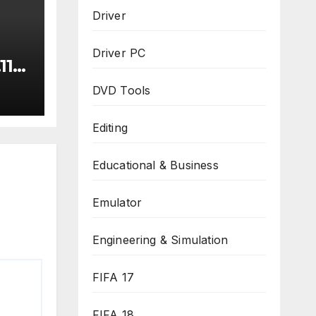
Driver
Driver PC
1119
ru
DVD Tools
Editing
Educational & Business
Emulator
Engineering & Simulation
FIFA 17
FIFA 18