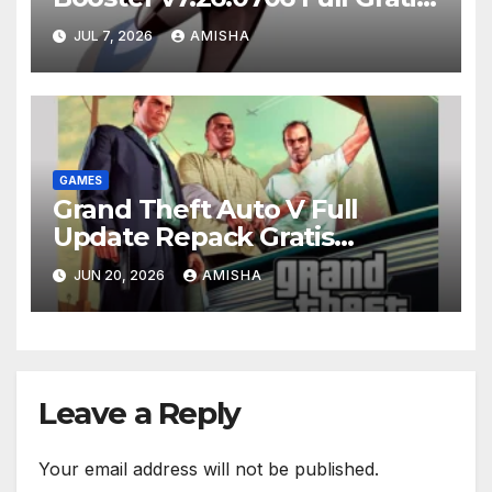
Terbaru Version
JUL 7, 2026
AMISHA
GAMES
Grand Theft Auto V Full
Update Repack Gratis
Download
JUN 20, 2026
AMISHA
Leave a Reply
Your email address will not be published.