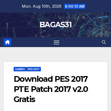
Skip
Mon. Aug 10th, 2026
8:00:14 AM
to
content
BAGAS31
GAMES
PES 2017
Download PES 2017
PTE Patch 2017 v2.0
Gratis