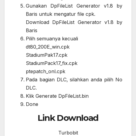
Gunakan DpFileList Generator v1.8 by
Baris untuk mengatur file cpk.
Download DpFileList Generator v1.8 by
Baris
Pilih semuanya kecuali
dt80_200E_win.cpk
StadiumPak17.cpk
StadiumPack17_fix.cpk
ptepatch_onl.cpk
Pada bagian DLC, silahkan anda pilih No
DLC.
Klik Generate DpFileList.bin
Done
Link Download
Turbobit