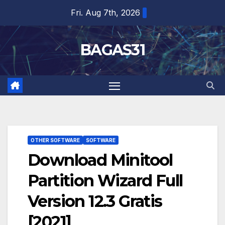
Skip
Fri. Aug 7th, 2026
to
content
BAGAS31
OTHER SOFTWARE
SOFTWARE
Download Minitool
Partition Wizard Full
Version 12.3 Gratis
[2021]