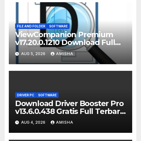
FILE AND FOLDER
SOFTWARE
ViewCompanion Premium
v17.20.0.1210 Download Full
Terbaru Version
AUG 5, 2026
AMISHA
DRIVER PC
SOFTWARE
Download Driver Booster Pro
v13.6.0.438 Gratis Full Terbaru
Version
AUG 4, 2026
AMISHA