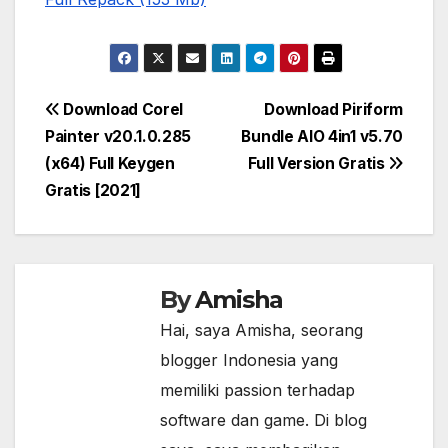
Post
Download Corel
Download Piriform
Painter v20.1.0.285
Bundle AIO 4in1 v5.70
navigation
(x64)​ Full Keygen
Full Version Gratis
Gratis [2021]
By
Amisha
Hai, saya Amisha, seorang
blogger Indonesia yang
memiliki passion terhadap
software dan game. Di blog