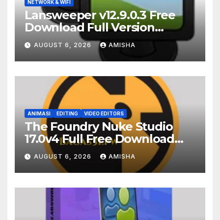
NETWORK & WIFI
Lansweeper v12.9.0.3 Free
Download Full Version
Terbaru
AUGUST 6, 2026
AMISHA
ANIMASI
EDITING
VIDEO EDITORS
The Foundry Nuke Studio
17.0v4 Full Free Download
Terbaru Version
AUGUST 6, 2026
AMISHA