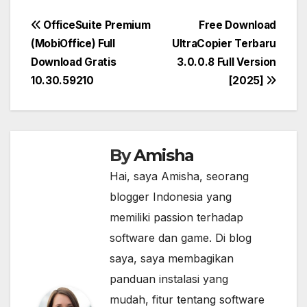
Post
OfficeSuite Premium
Free Download
(MobiOffice) Full
UltraCopier Terbaru
navigation
Download Gratis
3.0.0.8 Full Version
10.30.59210
[2025]
By
Amisha
Hai, saya Amisha, seorang
blogger Indonesia yang
memiliki passion terhadap
software dan game. Di blog
saya, saya membagikan
panduan instalasi yang
mudah, fitur tentang software