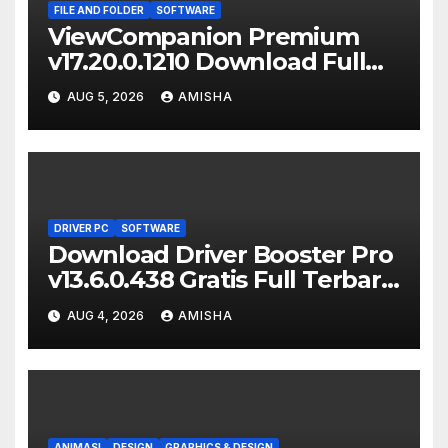
FILE AND FOLDER
SOFTWARE
ViewCompanion Premium
v17.20.0.1210 Download Full
Terbaru Version
AUG 5, 2026
AMISHA
DRIVER PC
SOFTWARE
Download Driver Booster Pro
v13.6.0.438 Gratis Full Terbaru
Version
AUG 4, 2026
AMISHA
ANIMASI
DESIGN
GRAPHICS & DESIGN