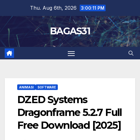
Skip
Thu. Aug 6th, 2026
3:00:12 PM
to
content
BAGAS31
ANIMASI
SOFTWARE
DZED Systems
Dragonframe 5.2.7 Full
Free Download [2025]