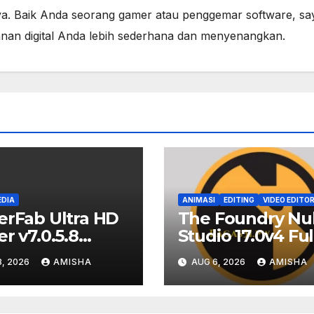
a. Baik Anda seorang gamer atau penggemar software, sa
lanan digital Anda lebih sederhana dan menyenangkan.
EDIA
ANIMASI
EDITING
VIDEO EDITO
erFab Ultra HD
The Foundry Nu
er v7.0.5.8
Studio 17.0v4 Ful
load Full
Free Download
, 2026
AMISHA
AUG 6, 2026
AMISHA
is Terbaru
Terbaru Version
ion