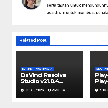
serta tautan untuk mengunduhny
ada di sini untuk membuat perja
Related Post
EDITING
MULTIMEDIA
MULTIM
DaVinci Resolve
Play
Studio v21.0.4
Play
Download Full
Down
AUG 8, 2026
AMISHA
AUG 8
Gratis Terbaru
Grat
Version
Vers