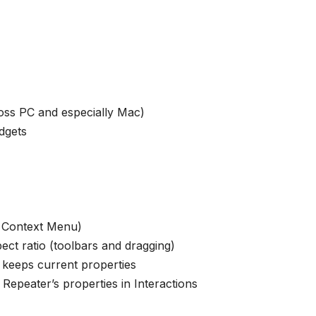
ross PC and especially Mac)
dgets
r Context Menu)
ect ratio (toolbars and dragging)
 keeps current properties
Repeater’s properties in Interactions