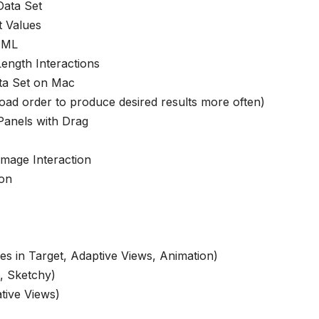
Data Set
t Values
HTML
Length Interactions
ta Set on Mac
load order to produce desired results more often)
Panels with Drag
Image Interaction
ion
les in Target, Adaptive Views, Animation)
d, Sketchy)
tive Views)