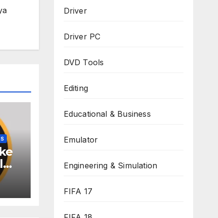
ya
Driver
Driver PC
DVD Tools
Editing
Educational & Business
Emulator
RS
ke
l
Engineering & Simulation
FIFA 17
FIFA 18