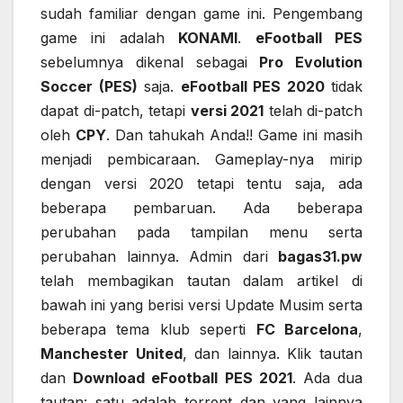
sudah familiar dengan game ini. Pengembang
game ini adalah
KONAMI
.
eFootball PES
sebelumnya dikenal sebagai
Pro Evolution
Soccer (PES)
saja.
eFootball PES 2020
tidak
dapat di-patch, tetapi
versi 2021
telah di-patch
oleh
CPY
. Dan tahukah Anda!! Game ini masih
menjadi pembicaraan. Gameplay-nya mirip
dengan versi 2020 tetapi tentu saja, ada
beberapa pembaruan. Ada beberapa
perubahan pada tampilan menu serta
perubahan lainnya. Admin dari
bagas31.pw
telah membagikan tautan dalam artikel di
bawah ini yang berisi versi Update Musim serta
beberapa tema klub seperti
FC Barcelona
,
Manchester United
, dan lainnya. Klik tautan
dan
Download eFootball PES 2021
. Ada dua
tautan: satu adalah torrent dan yang lainnya