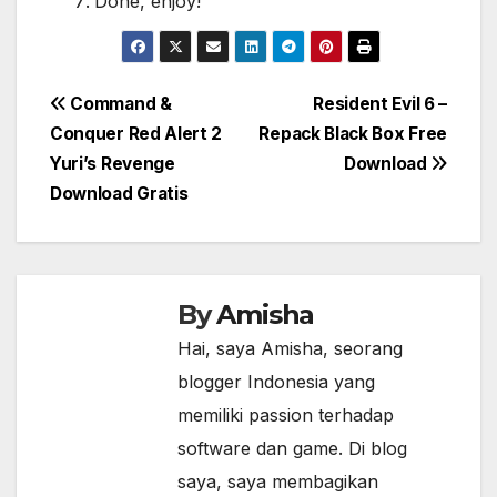
Done, enjoy!
Post
Command &
Resident Evil 6 –
Conquer Red Alert 2
Repack Black Box Free
navigation
Yuri’s Revenge
Download
Download Gratis
By
Amisha
Hai, saya Amisha, seorang
blogger Indonesia yang
memiliki passion terhadap
software dan game. Di blog
saya, saya membagikan