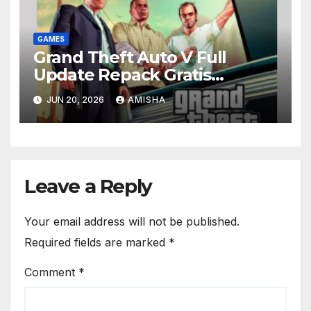
GAMES
Grand Theft Auto V Full
Update Repack Gratis
Download
JUN 20, 2026
AMISHA
Leave a Reply
Your email address will not be published.
Required fields are marked
*
Comment
*