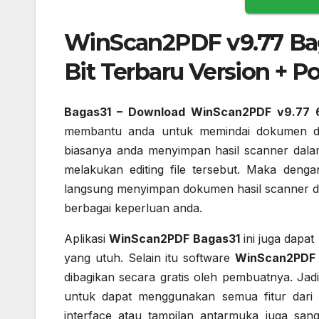
WinScan2PDF v9.77 Bag
Bit Terbaru Version + Po
Bagas31 – Download WinScan2PDF v9.77 6
membantu anda untuk memindai dokumen da
biasanya anda menyimpan hasil scanner dal
melakukan editing file tersebut. Maka deng
langsung menyimpan dokumen hasil scanner d
berbagai keperluan anda.
Aplikasi
WinScan2PDF Bagas31
ini juga dapa
yang utuh. Selain itu software
WinScan2PDF 
dibagikan secara gratis oleh pembuatnya. Jad
untuk dapat menggunakan semua fitur dari
interface atau tampilan antarmuka juga s