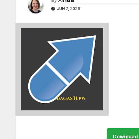
By
Amisha
JUN 7, 2026