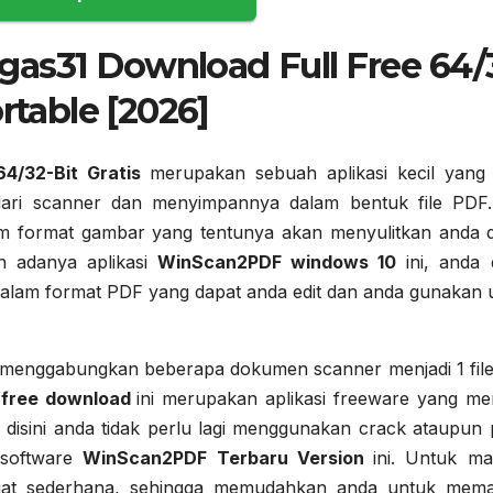
as31 Download Full Free 64/
rtable [2026]
4/32-Bit Gratis
merupakan sebuah aplikasi kecil yang
ri scanner dan menyimpannya dalam bentuk file PDF.
am format gambar yang tentunya akan menyulitkan anda 
an adanya aplikasi
WinScan2PDF windows 10
ini, anda 
alam format PDF yang dapat anda edit dan anda gunakan 
t menggabungkan beberapa dokumen scanner menjadi 1 fil
free download
ini merupakan aplikasi freeware yang m
i disini anda tidak perlu lagi menggunakan crack ataupun 
 software
WinScan2PDF Terbaru Version
ini. Untuk ma
angat sederhana, sehingga memudahkan anda untuk mem