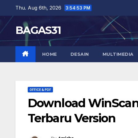
Skip
Thu. Aug 6th, 2026
3:54:54 PM
to
content
BAGAS31
HOME
DESAIN
MULTIMEDIA
OFFICE & PDF
Download WinScan2P
Terbaru Version