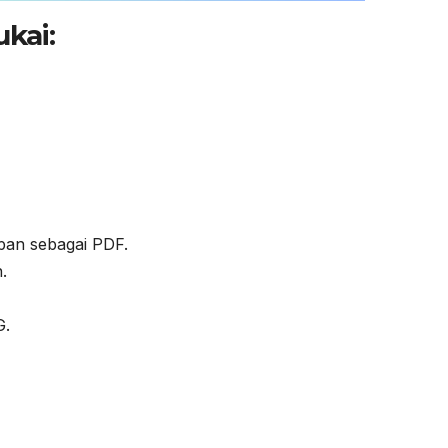
kai:
pan sebagai PDF.
.
G.