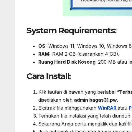
System Requirements:
OS:
Windows 11, Windows 10, Windows 8.
RAM:
RAM 2 GB (disarankan 4 GB).
Ruang Hard Disk Kosong
: 200 MB atau le
Cara Install:
Klik tautan di bawah yang berlabel “
Terba
disediakan oleh
admin bagas31.pw
.
Ekstrak file menggunakan
WinRAR
atau
P
Temukan file instalasi yang telah diunduh
Sekarang Anda perlu mengklik dua kali file
Ikuti petunjuk di layar dan terima persyara