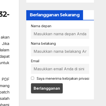
32-
Berlangganan Sekarang
Nama depan
 akan
 Jika
Nama belakang
dalam
dapat
Email
untuk
Saya menerima kebijakan privasi
e PDF
emang
patch
salah
ahami