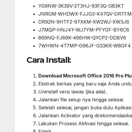
YG9NW-3K39V-2T3HJ-93F3Q-G83KT
JNRGM-WHDWX-FJJG3-K47QV-DRTFM
DR92N-9HTF2-97XKM-XW2WJ-XW3J6
J7MQP-HNJ4Y-WJ7YM-PFYGF-BY6C6
869NQ-FJ69K-466HW-QYCP2-DDBV6
7WHWN-4T7MP-G96JF-G33KR-W8GF4
Cara Install:
Download Microsoft Office 2016 Pro Plu
Ekstrak berkas yang baru saja Anda undu
Uninstall versi lawas (jika ada).
Jalankan file setup nya hingga selesai.
Setelah selesai, jangan buka dulu Aplikasi
Jalankan Activator yang direkomendasika
Lakukan Prosess Aktivasi hingga selesai.
Finish.