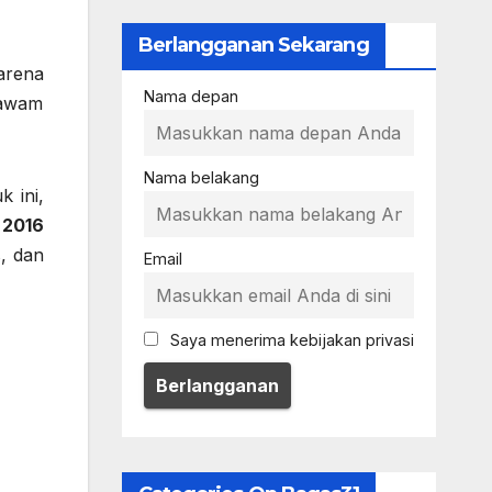
Berlangganan Sekarang
arena
Nama depan
 awam
Nama belakang
k ini,
i
2016
s, dan
Email
Saya menerima kebijakan privasi