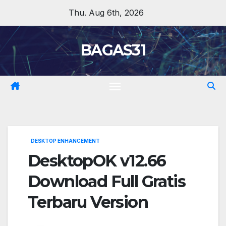
Skip
Thu. Aug 6th, 2026
to
content
BAGAS31
DESKTOP ENHANCEMENT
DesktopOK v12.66
Download Full Gratis
Terbaru Version