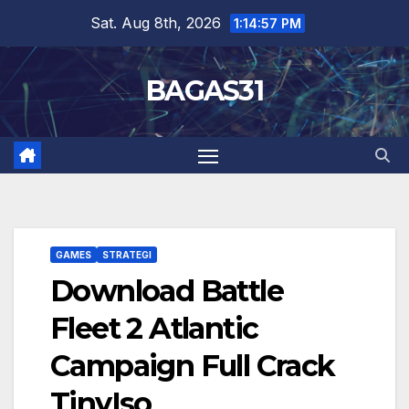
Skip
Sat. Aug 8th, 2026
1:14:59 PM
to
content
BAGAS31
GAMES
STRATEGI
Download Battle
Fleet 2 Atlantic
Campaign Full Crack
TinyIso