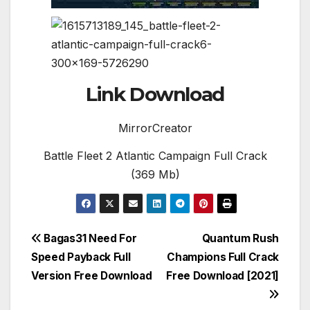
Link Download
MirrorCreator
Battle Fleet 2 Atlantic Campaign Full Crack
(369 Mb)
Post
Bagas31 Need For
Quantum Rush
Speed Payback Full
Champions Full Crack
navigation
Version Free Download
Free Download [2021]