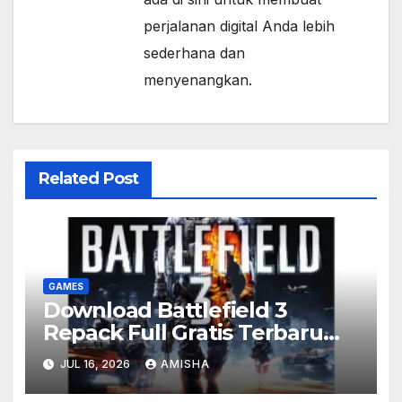
perjalanan digital Anda lebih
sederhana dan
menyenangkan.
Related Post
GAMES
Download Battlefield 3
Repack Full Gratis Terbaru
Version
JUL 16, 2026
AMISHA