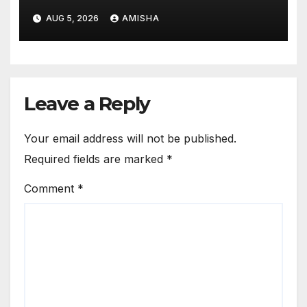
Full Terbaru
AUG 5, 2026
AMISHA
Leave a Reply
Your email address will not be published.
Required fields are marked
*
Comment
*