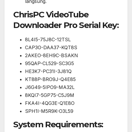
langsung.
ChrisPC VideoTube
Downloader Pro Serial Key:
8L4I5-75J8C-12TSL
CAP3O-DAA37-KQT8S
2AKEO-8EH9C-BSAKN
95QAP-CL529-SC3G5
HE3K7-PC31I-3J81Q
KT88P-BRO9J-Q4E85
J6G49-5IPO9-MA32L
8KQI7-5GP75-C5J9M
FKA4I-4QG3E-Q1E8O
SPH1I-M5R9K-O3L59
System Requirements: