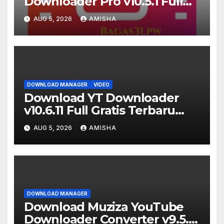
Downloader Pro v10.5.1 Full
Terbaru Version
AUG 5, 2026
AMISHA
DOWNLOAD MANAGER
VIDEO
Download YT Downloader
v10.6.11 Full Gratis Terbaru
Version
AUG 5, 2026
AMISHA
DOWNLOAD MANAGER
Download Muziza YouTube
Downloader Converter v9.5.9