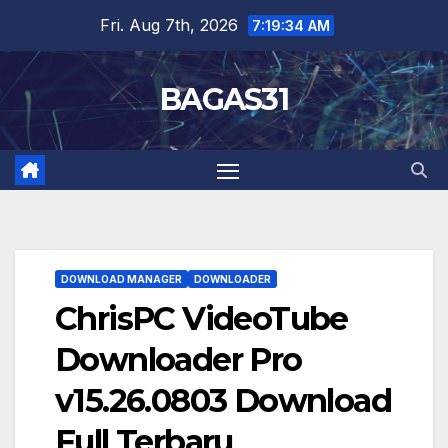
Skip
Fri. Aug 7th, 2026
7:19:35 AM
to
content
BAGAS31
DOWNLOAD MANAGER
DOWNLOADER
ChrisPC VideoTube
Downloader Pro
v15.26.0803 Download
Full Terbaru