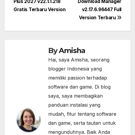
Plus 2027 v22.1.1.218
Download Manager
navigation
Gratis Terbaru Version
v2.17.6.96447 Full
Version Terbaru
By
Amisha
Hai, saya Amisha, seorang
blogger Indonesia yang
memiliki passion terhadap
software dan game. Di blog
saya, saya membagikan
panduan instalasi yang
mudah, fitur tentang software
dan game, serta tautan untuk
mengunduhnya. Baik Anda