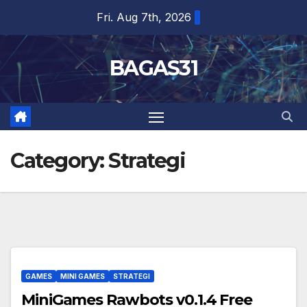
Skip
Fri. Aug 7th, 2026
to
content
BAGAS31
Category:
Strategi
GAMES
MINI GAMES
STRATEGI
MiniGames Rawbots v0.1.4 Free