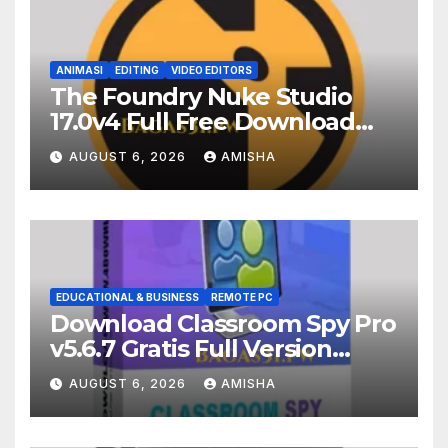
ANIMASI
EDITING
VIDEO EDITORS
The Foundry Nuke Studio
17.0v4 Full Free Download
Terbaru Version
AUGUST 6, 2026
AMISHA
EDUCATIONAL & BUSINESS
REMOTE PC
Download Classroom Spy Pro
v5.6.7 Gratis Full Version
Terbaru
AUGUST 6, 2026
AMISHA