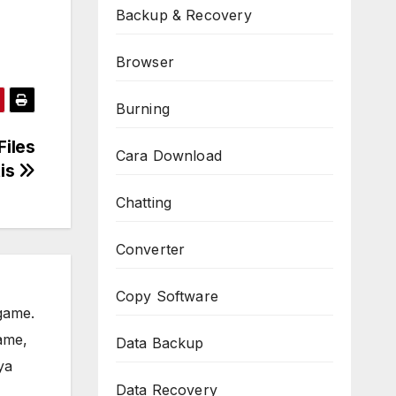
Backup & Recovery
Browser
Burning
Files
Cara Download
tis
Chatting
Converter
Copy Software
game.
ame,
Data Backup
ya
Data Recovery