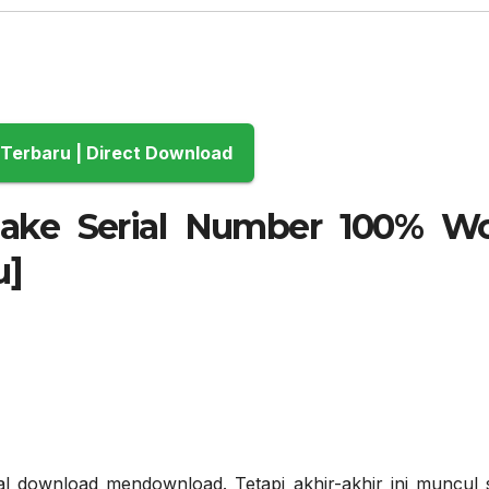
Download Terbaru | Direct Download
Fake Serial Number 100% W
u]
l download mendownload. Tetapi akhir-akhir ini muncul 