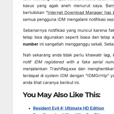
kasus yang agak aneh menurut saya. Bany
bertuliskan “
Internet Download Manager has be
semua pengguna IDM mengalami notifikasi seper
Sebenarnya notifikasi yang muncul karena fak
tetap bisa digunakan seperti biasa dan tetap
number
ini sangatlah mengganggu sekali. Setiap
Nah sekarang anda tidak perlu khawatir lagi,
notif
IDM registered with a fake serial num
menjalankan TrashReg.exe dan menghentikan 
terdapat di system IDM dengan “IDMGrHlp” yan
anda lihat caranya berikut ini.
You May Also Like This:
Resident Evil 4: Ultimate HD Edition