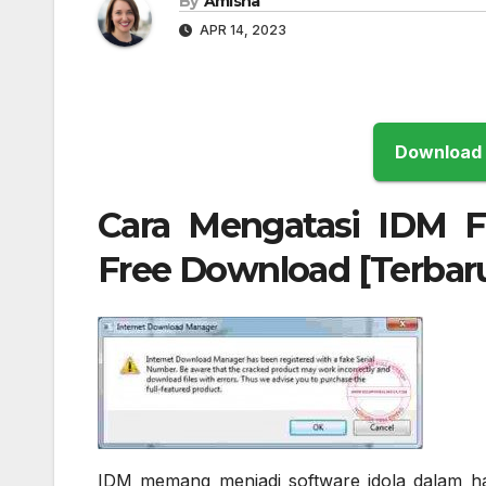
By
Amisha
APR 14, 2023
Cara Mengatasi IDM 
Free Download [Terbar
IDM memang menjadi software idola dalam ha