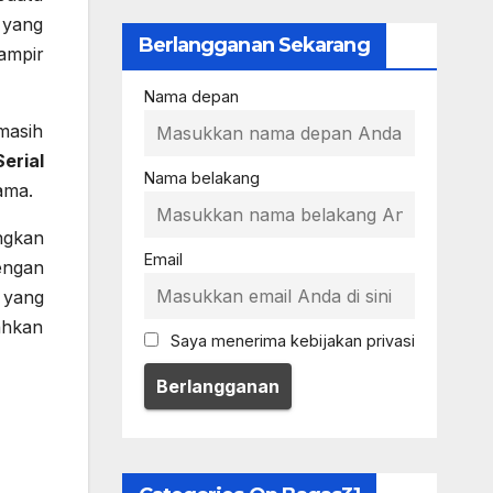
 yang
Berlangganan Sekarang
ampir
Nama depan
masih
erial
Nama belakang
ama.
ngkan
Email
engan
 yang
ahkan
Saya menerima kebijakan privasi