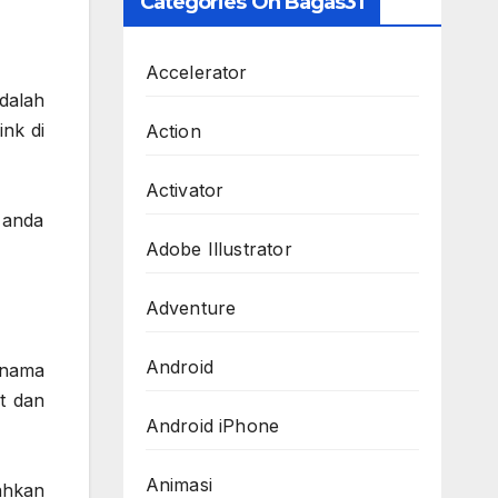
Categories On Bagas31
Accelerator
dalah
nk di
Action
Activator
 anda
Adobe Illustrator
Adventure
Android
rnama
ut dan
Android iPhone
Animasi
ahkan