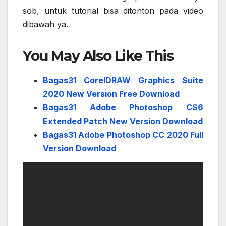
sob, untuk tutorial bisa ditonton pada video
dibawah ya.
You May Also Like This
Bagas31 CorelDRAW Graphics Suite
2020 New Version Free Download
Bagas31 Adobe Photoshop CS6
Extended Patch New Version Download
Bagas31 Adobe Photoshop CC 2020 Full
Version Download