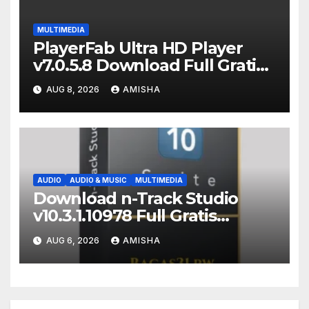
MULTIMEDIA
PlayerFab Ultra HD Player
v7.0.5.8 Download Full Gratis
Terbaru Version
AUG 8, 2026
AMISHA
AUDIO
AUDIO & MUSIC
MULTIMEDIA
Download n-Track Studio
v10.3.1.10978 Full Gratis
Terbaru Version
AUG 6, 2026
AMISHA