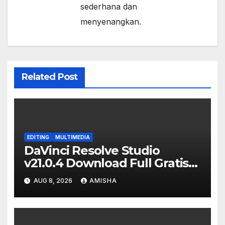
sederhana dan
menyenangkan.
Related Post
EDITING
MULTIMEDIA
DaVinci Resolve Studio
v21.0.4 Download Full Gratis
Terbaru Version
AUG 8, 2026
AMISHA