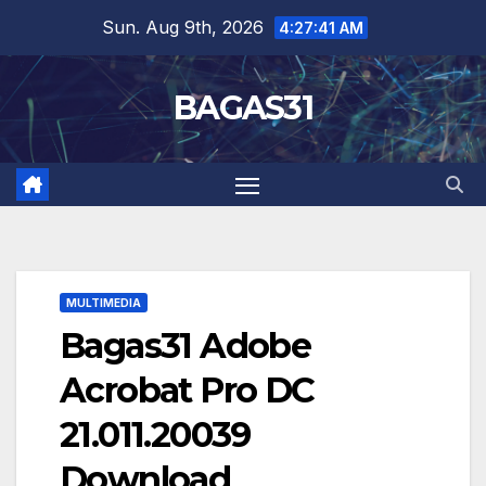
Skip
Sun. Aug 9th, 2026
4:27:42 AM
to
content
BAGAS31
MULTIMEDIA
Bagas31 Adobe
Acrobat Pro DC
21.011.20039
Download