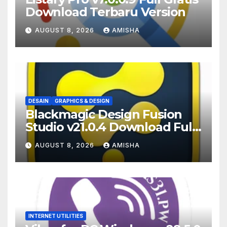
Download Terbaru Version
AUGUST 8, 2026
AMISHA
DESAIN
GRAPHICS & DESIGN
Blackmagic Design Fusion
Studio v21.0.4 Download Full
Terbaru Version
AUGUST 8, 2026
AMISHA
INTERNET UTILITIES