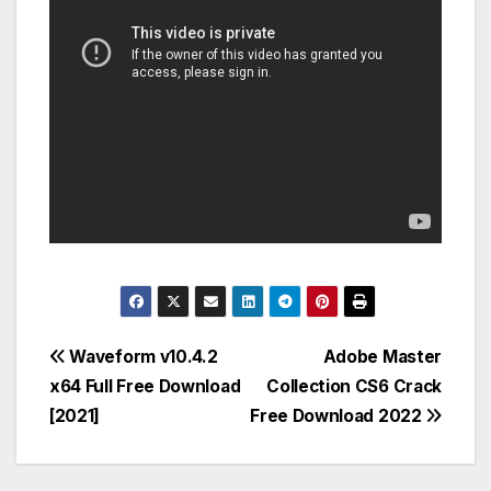
Post
Waveform v10.4.2
Adobe Master
x64 Full Free Download
Collection CS6 Crack
navigation
[2021]
Free Download 2022