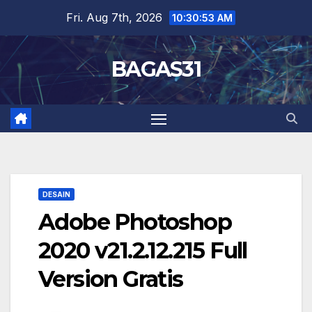
Skip
Fri. Aug 7th, 2026
10:30:54 AM
to
content
BAGAS31
DESAIN
Adobe Photoshop
2020 v21.2.12.215 Full
Version Gratis