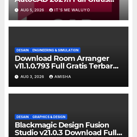
Terbaru Version
AUG 5, 2026
IT'S ME WALUYO
DESAIN
ENGINEERING & SIMULATION
Download Room Arranger
v11.1.0.793 Full Gratis Terbaru
Version
AUG 3, 2026
AMISHA
DESAIN
GRAPHICS & DESIGN
Blackmagic Design Fusion
Studio v21.0.3 Download Full