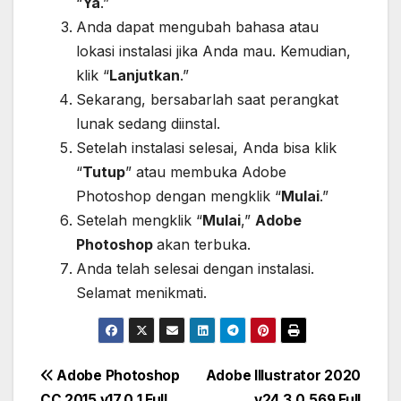
“
Ya
.”
Anda dapat mengubah bahasa atau
lokasi instalasi jika Anda mau. Kemudian,
klik “
Lanjutkan
.”
Sekarang, bersabarlah saat perangkat
lunak sedang diinstal.
Setelah instalasi selesai, Anda bisa klik
“
Tutup
” atau membuka Adobe
Photoshop dengan mengklik “
Mulai
.”
Setelah mengklik “
Mulai
,”
Adobe
Photoshop
akan terbuka.
Anda telah selesai dengan instalasi.
Selamat menikmati.
Post
Adobe Photoshop
Adobe Illustrator 2020
CC 2015 v17.0.1 Full
v24.3.0.569 Full