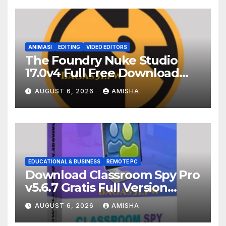
ANIMASI
EDITING
VIDEO EDITORS
The Foundry Nuke Studio
17.0v4 Full Free Download
Terbaru Version
AUGUST 6, 2026
AMISHA
EDUCATIONAL & BUSINESS
REMOTE PC
Download Classroom Spy Pro
v5.6.7 Gratis Full Version
Terbaru
AUGUST 6, 2026
AMISHA