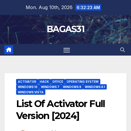
Skip
Mon. Aug 10th, 2026
6:32:24 AM
to
content
BAGAS31
ACTIVATOR
HACK
OFFICE
OPERATING SYSTEM
WINDOWS 10
WINDOWS 7
WINDOWS 8
WINDOWS 8.1
WINDOWS VISTA
List Of Activator Full
Version [2024]