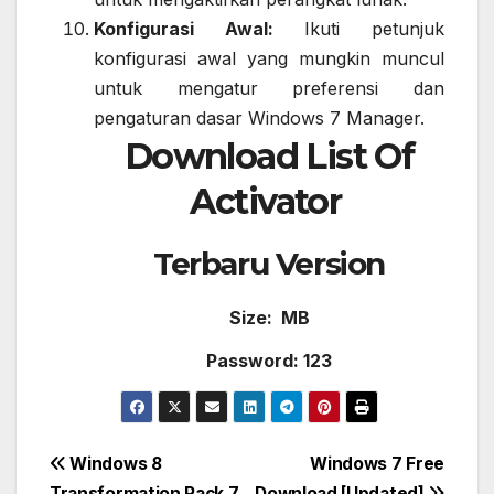
Konfigurasi Awal:
Ikuti petunjuk
konfigurasi awal yang mungkin muncul
untuk mengatur preferensi dan
pengaturan dasar Windows 7 Manager.
Download List Of
Activator
Terba
r
u
Ve
rsion
Size:
MB
Password: 123
Post
Windows 8
Windows 7 Free
Transformation Pack 7
Download [Updated]