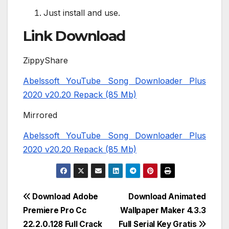
Just install and use.
Link Download
ZippyShare
Abelssoft YouTube Song Downloader Plus
2020 v20.20 Repack (85 Mb)
Mirrored
Abelssoft YouTube Song Downloader Plus
2020 v20.20 Repack (85 Mb)
Post
Download Adobe
Download Animated
Premiere Pro Cc
Wallpaper Maker 4.3.3
navigation
22.2.0.128 Full Crack
Full Serial Key Gratis