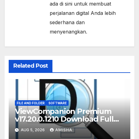
ada di sini untuk membuat
perjalanan digital Anda lebih
sederhana dan
menyenangkan.
Related Post
FILE AND FOLDER
SOFTWARE
ViewCompanion Premium
v17.20.0.1210 Download Full
Terbaru Version
AUG 5, 2026
AMISHA