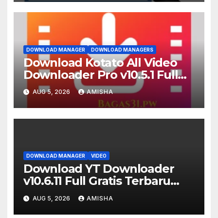
DOWNLOAD MANAGER
DOWNLOAD MANAGERS
Download Kotato All Video
Downloader Pro v10.5.1 Full
Terbaru Version
AUG 5, 2026
AMISHA
DOWNLOAD MANAGER
VIDEO
Download YT Downloader
v10.6.11 Full Gratis Terbaru
Version
AUG 5, 2026
AMISHA