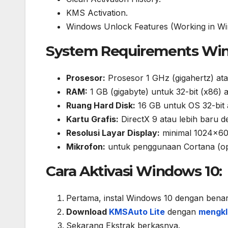
KMS Activation.
Windows Unlock Features (Working in Wind
System Requirements Win
Prosesor:
Prosesor 1 GHz (gigahertz) ata
RAM:
1 GB (gigabyte) untuk 32-bit (x86) 
Ruang Hard Disk:
16 GB untuk OS 32-bit 
Kartu Grafis:
DirectX 9 atau lebih baru 
Resolusi Layar Display:
minimal 1024×6
Mikrofon:
untuk penggunaan Cortana (op
Cara Aktivasi Windows 10:
Pertama, instal Windows 10 dengan benar
Download
KMSAuto Lite
dengan
mengkli
Sekarang Ekstrak berkasnya.